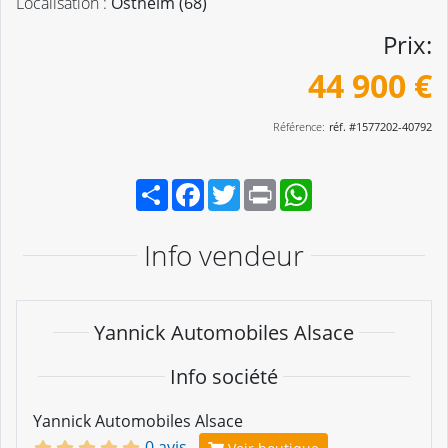
Localisation :
Ostheim (68)
Prix:
44 900 €
Référence:
réf. #1577202-40792
Partager
Facebook
Twitter
Print
WhatsApp
Info vendeur
Yannick Automobiles Alsace
Info société
Yannick Automobiles Alsace
0 avis